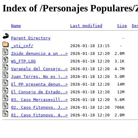
Index of /Personajes Populares
Name
Last modified
Size
De
Parent Directory
_vti_cnf/
Zoido denuncio a un ..>
WS_FTP.LOG
Varapalo del Consejo..>
Juan Torres. No es j..>
El PP presenta denun..>
El Consejo de Estado..>
03. Caso Mercasevill..>
02. Caso Fitonovo. J..>
01. Caso Fitonovo. A..>