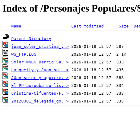
Index of /Personajes Populares/S
Name
Last modified
Size
De
Parent Directory
juan_soler_cristina_..>
WS_FTP.LOG
Soler.NNGG Barrio Sa..>
Lasquetty y Juan sol..>
JUan-soler-y-aguirre..>
El-PP-aprueba-su-lis..>
Cristina-Cifuentes-F..>
20120301_delegada_go..>