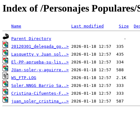
Index of /Personajes Populares/S
Name
Last modified
Size
De
Parent Directory
20120301_delegada_go..>
Lasquetty y Juan sol..>
El-PP-aprueba-su-lis..>
JUan-soler-y-aguirre..>
WS_FTP.LOG
Soler.NNGG Barrio Sa..>
Cristina-Cifuentes-F..>
juan_soler_cristina_..>