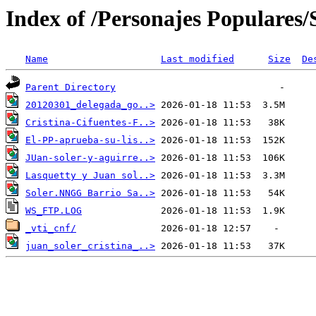
Index of /Personajes Populares/S
Name
Last modified
Size
De
Parent Directory
20120301_delegada_go..>
Cristina-Cifuentes-F..>
El-PP-aprueba-su-lis..>
JUan-soler-y-aguirre..>
Lasquetty y Juan sol..>
Soler.NNGG Barrio Sa..>
WS_FTP.LOG
_vti_cnf/
juan_soler_cristina_..>