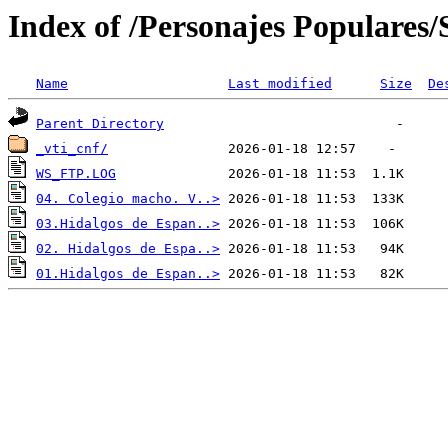
Index of /Personajes Populares
Name
Last modified
Size
De
Parent Directory
_vti_cnf/
WS_FTP.LOG
04. Colegio macho. V..>
03.Hidalgos de Espan..>
02. Hidalgos de Espa..>
01.Hidalgos de Espan..>