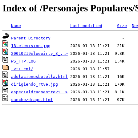
Index of /Personajes Populares
Name
Last modified
Size
De
Parent Directory
18television.jpg
20010219elpepirtv_3_..>
WS_FTP.LOG
_vti_cnf/
adulacionesbotella.html
dirigiendo_rtve.jpg
especialdragoentrevi..>
sanchezdrago.html