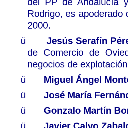
del PP de Andalucía
y
Rodrigo, es apoderado 
2000.
ü
Jesús Serafín Pér
de Comercio de Oviedo
negocios de explotación
ü
Miguel Ángel Mon
ü
José María Fernán
ü
Gonzalo Martín Bor
ü
Javier Calvo Zabal