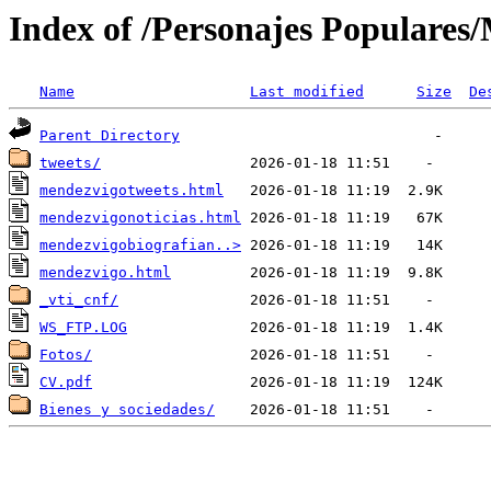
Index of /Personajes Populares
Name
Last modified
Size
De
Parent Directory
tweets/
mendezvigotweets.html
mendezvigonoticias.html
mendezvigobiografian..>
mendezvigo.html
_vti_cnf/
WS_FTP.LOG
Fotos/
CV.pdf
Bienes y sociedades/