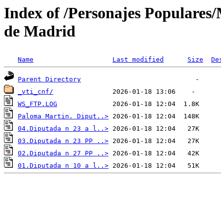
Index of /Personajes Populare
de Madrid
Name
Last modified
Size
De
Parent Directory
_vti_cnf/
WS_FTP.LOG
Paloma Martin. Diput..>
04.Diputada n 23 a l..>
03.Diputada n 23 PP ..>
02.Diputada n 27 PP ..>
01.Diputada n 10 a l..>