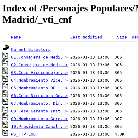
Index of /Personajes Populare
Madrid/_vti_cnf
Name
Last modified
Size
De
Parent Directory
01.Consejera de Medi..>
02.Consejera de Medi..>
03.Cese Viceconsejer..>
04.Nombramiento Vice..>
05.Nombramiento DG. ..>
06.Cese Directora Ge..>
07.Nombramiento. Dir..>
08.Cese Gerente Inst..>
09.Nombramiento Gere..>
10.Presidenta Canal ..>
WS_FTP.LOG