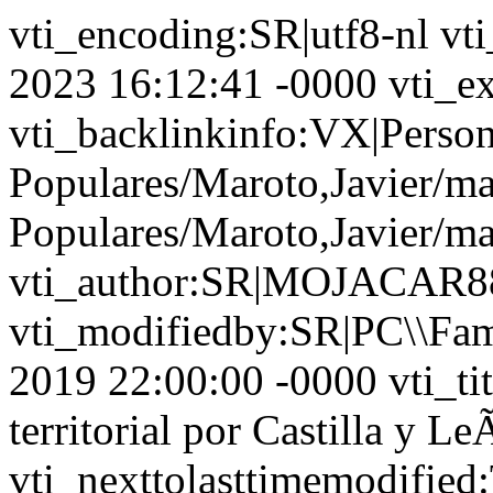
vti_encoding:SR|utf8-nl vt
2023 16:12:41 -0000 vti_ex
vti_backlinkinfo:VX|Person
Populares/Maroto,Javier/ma
Populares/Maroto,Javier/ma
vti_author:SR|MOJACAR88
vti_modifiedby:SR|PC\\Fami
2019 22:00:00 -0000 vti_tit
territorial por Castilla y L
vti_nexttolasttimemodifie