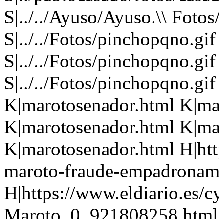
S|../../Ayuso/Ayuso.\\ Fotos
S|../../Fotos/pinchopqno.gi
S|../../Fotos/pinchopqno.gi
S|../../Fotos/pinchopqno.gi
K|marotosenador.html K|ma
K|marotosenador.html K|ma
K|marotosenador.html H|htt
maroto-fraude-empadronami
H|https://www.eldiario.es/c
Maroto_0_921808258.html