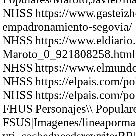
NHSS|https://www.gasteizh
empadronamiento-segovia/
NHSS|https://www.eldiario.
Maroto_0_921808258.html
NHSS|https://www.elmundo
NHSS|https://elpais.com/p
NHSS|https://elpais.com/p
FHUS|Personajes\\ Populare
FSUS|Imagenes/lineapormas
vti_cachedneedsrewrite:BR|