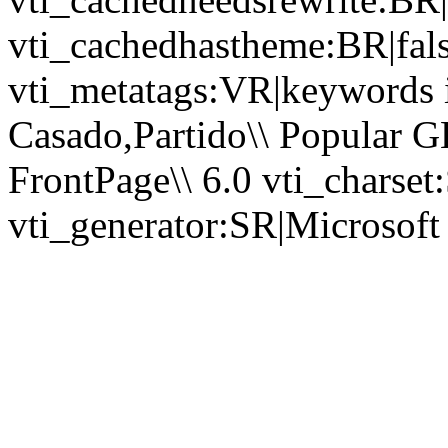
vti_cachedhastheme:BR|fals
vti_metatags:VR|keywords ia
Casado,Partido\\ Popular
FrontPage\\ 6.0 vti_chars
vti_generator:SR|Microsoft