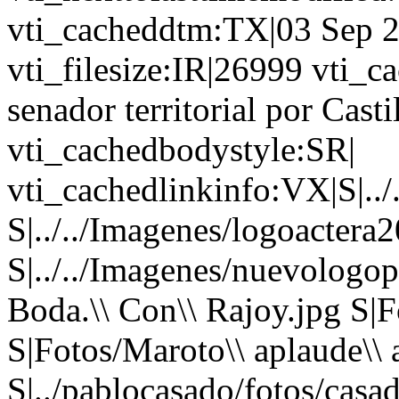
vti_cacheddtm:TX|03 Sep 2
vti_filesize:IR|26999 vti_c
senador territorial por Cast
vti_cachedbodystyle:SR|
vti_cachedlinkinfo:VX|S|../
S|../../Imagenes/logoactera2
S|../../Imagenes/nuevologop
Boda.\\ Con\\ Rajoy.jpg S|F
S|Fotos/Maroto\\ aplaude\\ a
S|../pablocasado/fotos/casad