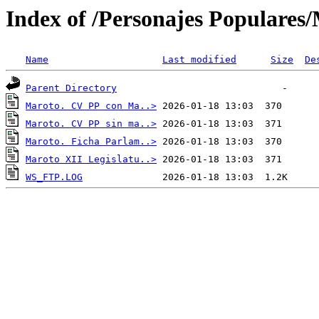
Index of /Personajes Populares
Name
Last modified
Size
De
Parent Directory
Maroto. CV PP con Ma..>
Maroto. CV PP sin ma..>
Maroto. Ficha Parlam..>
Maroto XII Legislatu..>
WS_FTP.LOG