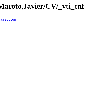
/Maroto,Javier/CV/_vti_cnf
scription