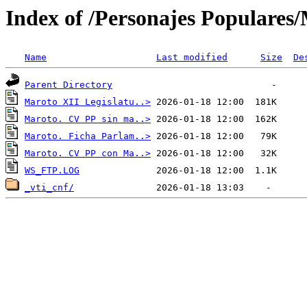
Index of /Personajes Populares
Name
Last modified
Size
De
Parent Directory
Maroto XII Legislatu..>
Maroto. CV PP sin ma..>
Maroto. Ficha Parlam..>
Maroto. CV PP con Ma..>
WS_FTP.LOG
_vti_cnf/