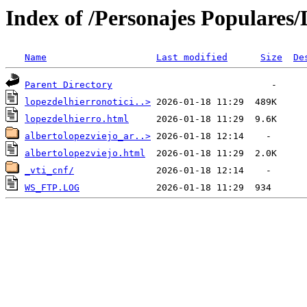
Index of /Personajes Populares/
Name
Last modified
Size
De
Parent Directory
lopezdelhierronotici..>
lopezdelhierro.html
albertolopezviejo_ar..>
albertolopezviejo.html
_vti_cnf/
WS_FTP.LOG