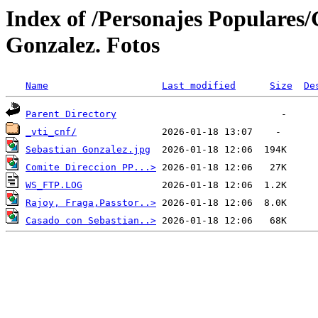
Index of /Personajes Populares/
Gonzalez. Fotos
Name
Last modified
Size
De
Parent Directory
_vti_cnf/
Sebastian Gonzalez.jpg
Comite Direccion PP...>
WS_FTP.LOG
Rajoy, Fraga,Passtor..>
Casado con Sebastian..>