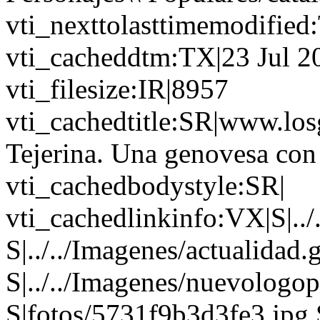
vti_nexttolasttimemodifie
vti_cacheddtm:TX|23 Jul 2
vti_filesize:IR|8957
vti_cachedtitle:SR|www.los
Tejerina. Una genovesa con 
vti_cachedbodystyle:SR|
vti_cachedlinkinfo:VX|S|../
S|../../Imagenes/actualidad.g
S|../../Imagenes/nuevologop
S|fotos/5731f9b3d3fe3.jpg S