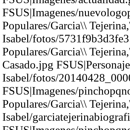
FSUS|Imagenes/nuevologopo
Populares/Garcia\\ Tejerina,
Isabel/fotos/5731f9b3d3fe3
Populares/Garcia\\ Tejerina,\
Casado.jpg FSUS|Personajes\
Isabel/fotos/20140428_00
FSUS|Imagenes/pinchopqno
Populares/Garcia\\ Tejerina,
Isabel/garciatejerinabiograf
FSUS|Imagenes/pinchopqno