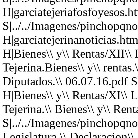
H|garciatejeriafosfoyesos.h
S|../../Imagenes/pinchopqno.
H|garciatejerinanoticias.htm
H|Bienes\\ y\\ Rentas/XII\\ L
Tejerina.Bienes\\ y\\ rentas.
Diputados.\\ 06.07.16.pdf S
H|Bienes\\ y\\ Rentas/XI\\ Le
Tejerina.\\ Bienes\\ y\\ Ren
S|../../Imagenes/pinchopqno.
Legislatura.\\ Declaracion\\ 