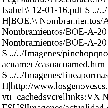
Isabel\\ 12-01-16.pdf S|../
H|BOE.\\ Nombramientos/A
Nombramientos/BOE-A-201
Nombramientos/BOE-A-201
S|../../Imagenes/pinchopqno.g
acuamed/casoacuamed.htm H
S|../../Imagenes/lineapormas
H|http://www.losgenoveses.
vti_cachedsvcrellinks:VX|N
FSUS|Imagenes/actualidad.