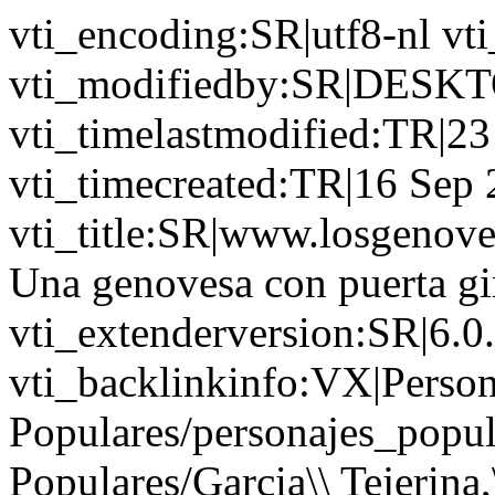
vti_encoding:SR|utf8-nl vt
vti_modifiedby:SR|DESK
vti_timelastmodified:TR|23
vti_timecreated:TR|16 Sep
vti_title:SR|www.losgenoves
Una genovesa con puerta gir
vti_extenderversion:SR|6.0
vti_backlinkinfo:VX|Person
Populares/personajes_popul
Populares/Garcia\\ Tejerina,