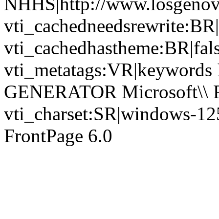
NHHS|http://www.losgenov
vti_cachedneedsrewrite:BR|
vti_cachedhastheme:BR|fals
vti_metatags:VR|keywords Is
GENERATOR Microsoft\\ Fr
vti_charset:SR|windows-12
FrontPage 6.0