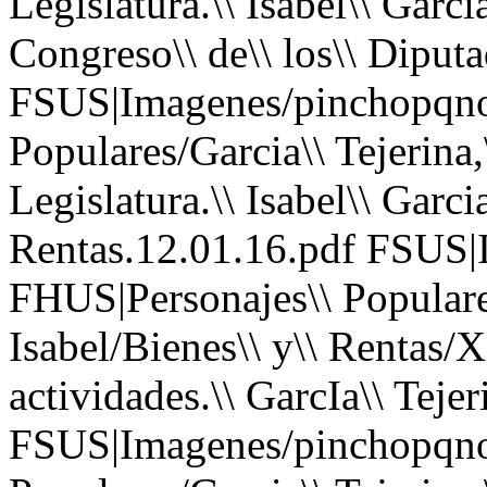
Legislatura.\\ Isabel\\ Garcia
Congreso\\ de\\ los\\ Diputa
FSUS|Imagenes/pinchopqno
Populares/Garcia\\ Tejerina,
Legislatura.\\ Isabel\\ Garcia
Rentas.12.01.16.pdf FSUS|
FHUS|Personajes\\ Populares
Isabel/Bienes\\ y\\ Rentas/X
actividades.\\ GarcIa\\ Tejer
FSUS|Imagenes/pinchopqno