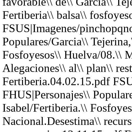
favorable\\ de\\ Garcia\\ Teje
Fertiberia\\ balsa\\ fosfoye
FSUS|Imagenes/pinchopqno
Populares/Garcia\\ Tejerina,\
Fosfoyesos\\ Huelva/08.\\ Me
Alegaciones\\ al\\ plan\\ res
Fertiberia.04.02.15.pdf FS
FHUS|Personajes\\ Populares
Isabel/Fertiberia.\\ Fosfoye
Nacional.Desestima\\ recurso