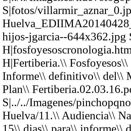
S|fotos/villarmir_aznar_0.j
Huelva_EDIIMA20140428_08
hijos-jgarcia--644x362.jpg 
H|fosfoyesoscronologia.html
H|Fertiberia.\\ Fosfoyesos\\
Informe\\ definitivo\\ del\
Plan\\ Fertiberia.02.03.16.p
S|../../Imagenes/pinchopqno.
Huelva/11.\\ Audiencia\\ Na
15\\ dias\\ para\\ informe\\ d