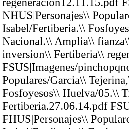
regeneracion12.11.15.pdf 
NHUS|Personajes\\ Populares
Isabel/Fertiberia.\\ Fosfoye
Nacional.\\ Amplia\\ fianza\\
inversion\\ Fertiberia\\ reg
FSUS|Imagenes/pinchopqno
Populares/Garcia\\ Tejerina,\
Fosfoyesos\\ Huelva/05.\\ T
Fertiberia.27.06.14.pdf FS
FHUS|Personajes\\ Populares