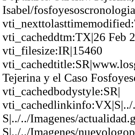
Isabel/fosfoyesoscronologi
vti_nexttolasttimemodifie
vti_cacheddtm:TX|26 Feb 2
vti_filesize:IR|15460
vti_cachedtitle:SR|www.los
Tejerina y el Caso Fosfoye
vti_cachedbodystyle:SR|
vti_cachedlinkinfo:VX|S|../
S|../../Imagenes/actualidad.g
S|../../Imagenes/nuevologop