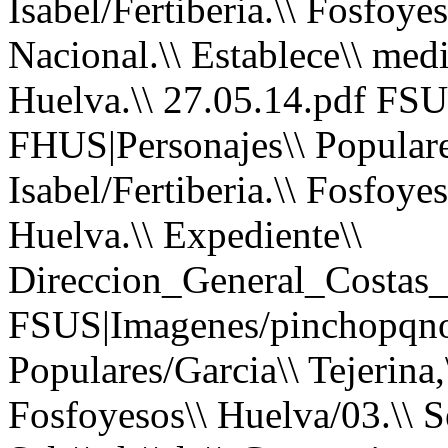
Isabel/Fertiberia.\\ Fosfoye
Nacional.\\ Establece\\ medi
Huelva.\\ 27.05.14.pdf FS
FHUS|Personajes\\ Populares
Isabel/Fertiberia.\\ Fosfoye
Huelva.\\ Expediente\\
Direccion_General_Costas_
FSUS|Imagenes/pinchopqno
Populares/Garcia\\ Tejerina,\
Fosfoyesos\\ Huelva/03.\\ S