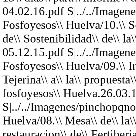
04.02.16.pdf S|../../Imagene
Fosfoyesos\\ Huelva/10.\\ S
de\\ Sostenibilidad\\ de\\ la\
05.12.15.pdf S|../../Imagene
Fosfoyesos\\ Huelva/09.\\ In
Tejerina\\ a\\ la\\ propuesta\\
fosfoyesos\\ Huelva.26.03.
S|../../Imagenes/pinchopqno.
Huelva/08.\\ Mesa\\ de\\ la\\
restauracion\\ de\\ Fertiber