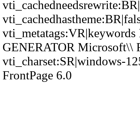
vti_cachedneedsrewrite:BR|
vti_cachedhastheme:BR|fals
vti_metatags:VR|keywords Is
GENERATOR Microsoft\\ Fr
vti_charset:SR|windows-12
FrontPage 6.0