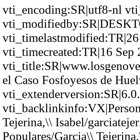
vti_encoding:SR|utf8-nl vt
vti_modifiedby:SR|DESK
vti_timelastmodified:TR|2
vti_timecreated:TR|16 Sep
vti_title:SR|www.losgenoves
el Caso Fosfoyesos de Huel
vti_extenderversion:SR|6.0
vti_backlinkinfo:VX|Persona
Tejerina,\\ Isabel/garciatej
Populares/Garcia\\ Tejerina,