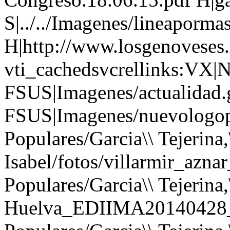
S|../../Imagenes/lineapormas
H|http://www.losgenoveses.
vti_cachedsvcrellinks:VX|N
FSUS|Imagenes/actualidad.
FSUS|Imagenes/nuevologopo
Populares/Garcia\\ Tejerina,
Isabel/fotos/villarmir_azna
Populares/Garcia\\ Tejerina,
Huelva_EDIIMA20140428_0