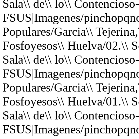
Sala\\ de\\ lo\\ Contencios
FSUS|Imagenes/pinchopqno
Populares/Garcia\\ Tejerina,\
Fosfoyesos\\ Huelva/02.\\ S
Sala\\ de\\ lo\\ Contencioso
FSUS|Imagenes/pinchopqno
Populares/Garcia\\ Tejerina,\
Fosfoyesos\\ Huelva/01.\\ S
Sala\\ de\\ lo\\ Contencios
FSUS|Imagenes/pinchopqno