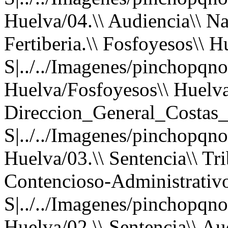
Huelva/04.\\ Audiencia\\ Na
Fertiberia.\\ Fosfoyesos\\ H
S|../../Imagenes/pinchopqno.
Huelva/Fosfoyesos\\ Huelva
Direccion_General_Costas_
S|../../Imagenes/pinchopqno.
Huelva/03.\\ Sentencia\\ Tri
Contencioso-Administrativ
S|../../Imagenes/pinchopqno.
Huelva/02.\\ Sentencia\\ Aud