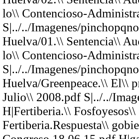
lo\\ Contencioso-Administra
S|../../Imagenes/pinchopqno.
Huelva/01.\\ Sentencia\\ Aud
lo\\ Contencioso-Administr
S|../../Imagenes/pinchopqno.
Huelva/Greenpeace.\\ El\\ pr
Julio\\ 2008.pdf S|../../Im
H|Fertiberia.\\ Fosfoyesos\\
Fertiberia.Respuesta\\ gobie
Congreso.18.06.15.pdf H|ga