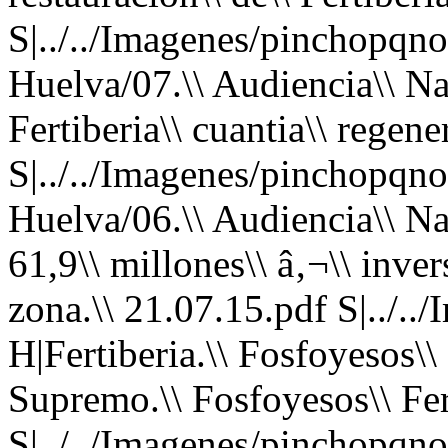
S|../../Imagenes/pinchopqno.
Huelva/07.\\ Audiencia\\ Na
Fertiberia\\ cuantia\\ regen
S|../../Imagenes/pinchopqno.
Huelva/06.\\ Audiencia\\ Nac
61,9\\ millones\\ â‚¬\\ inver
zona.\\ 21.07.15.pdf S|../.
H|Fertiberia.\\ Fosfoyesos\\
Supremo.\\ Fosfoyesos\\ Fer
S|../../Imagenes/pinchopqno.