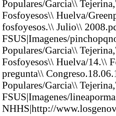
Populares/Garcia\\ Tejerina,\
Fosfoyesos\\ Huelva/Greenpea
fosfoyesos.\\ Julio\\ 2008.p
FSUS|Imagenes/pinchopqno
Populares/Garcia\\ Tejerina,\
Fosfoyesos\\ Huelva/14.\\ F
pregunta\\ Congreso.18.06.
Populares/Garcia\\ Tejerina,
FSUS|Imagenes/lineapormas
NHHS|http://www.losgenov