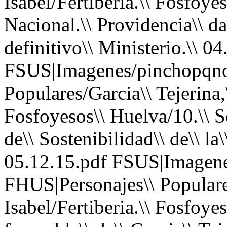
Isabel/Fertiberia.\\ Fosfoye
Nacional.\\ Providencia\\ da
definitivo\\ Ministerio.\\ 0
FSUS|Imagenes/pinchopqno
Populares/Garcia\\ Tejerina,\
Fosfoyesos\\ Huelva/10.\\ S
de\\ Sostenibilidad\\ de\\ la\
05.12.15.pdf FSUS|Imagene
FHUS|Personajes\\ Populares
Isabel/Fertiberia.\\ Fosfoye