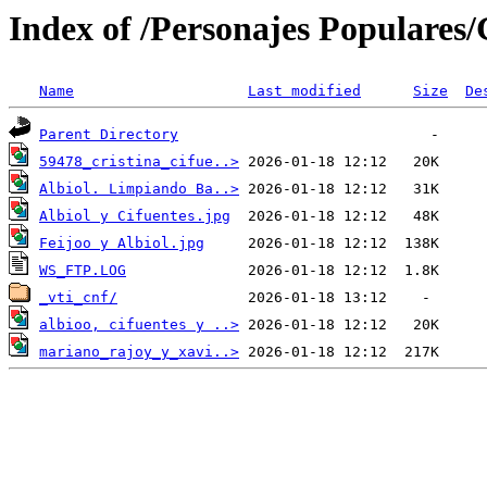
Index of /Personajes Populares/
Name
Last modified
Size
De
Parent Directory
59478_cristina_cifue..>
Albiol. Limpiando Ba..>
Albiol y Cifuentes.jpg
Feijoo y Albiol.jpg
WS_FTP.LOG
_vti_cnf/
albioo, cifuentes y ..>
mariano_rajoy_y_xavi..>