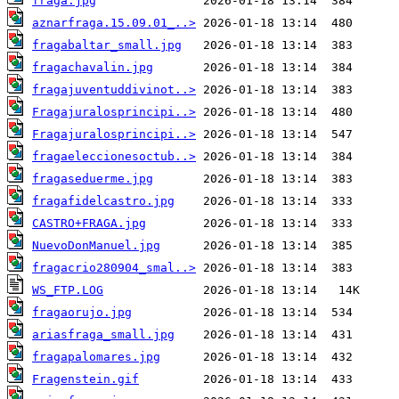
fraga.jpg
aznarfraga.15.09.01_..>
fragabaltar_small.jpg
fragachavalin.jpg
fragajuventuddivinot..>
Fragajuralosprincipi..>
Fragajuralosprincipi..>
fragaeleccionesoctub..>
fragaseduerme.jpg
fragafidelcastro.jpg
CASTRO+FRAGA.jpg
NuevoDonManuel.jpg
fragacrio280904_smal..>
WS_FTP.LOG
fragaorujo.jpg
ariasfraga_small.jpg
fragapalomares.jpg
Fragenstein.gif