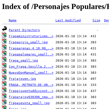
Index of /Personajes Populares/
Name
Last modified
Size
De
Parent Directory
Fragaministroturismo..>
fragaorujo_small.jpg
fragaarenas.4.10.99_..>
fragapalomares_small..>
fraga_small.jpg
Con_Fraga.Sevilla.2...>
NuevoDonManuel_small..>
frajajoven.jpg
FRAGA,-RETRATO-DE-UN..>
fragajuventuddivinot..>
fragarajoy030306_sma..>
fragasevota_small.jpg