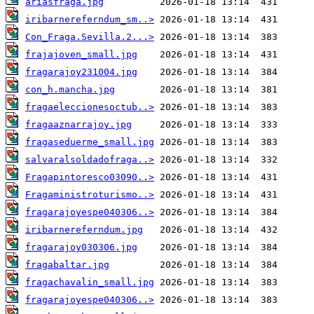
ariasfraga.jpg
iribarnereferndum_sm..>
Con_Fraga.Sevilla.2...>
frajajoven_small.jpg
fragarajoy231004.jpg
con_h.mancha.jpg
fragaeleccionesoctub..>
fragaaznarrajoy.jpg
fragaseduerme_small.jpg
salvaralsoldadofraga..>
Fragapintoresco03090..>
Fragaministroturismo..>
fragarajoyespe040306..>
iribarnereferndum.jpg
fragarajoy030306.jpg
fragabaltar.jpg
fragachavalin_small.jpg
fragarajoyespe040306..>