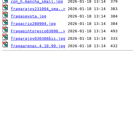
con_h.mancha_small.jpg
fragarajoy231004_sma..>
fragasevota.jpg
fragacrio280904.jpg
Fragapintoresco03090..>
fragarajoy030306bis.jpg
fragaarenas.4.10.99.jpg