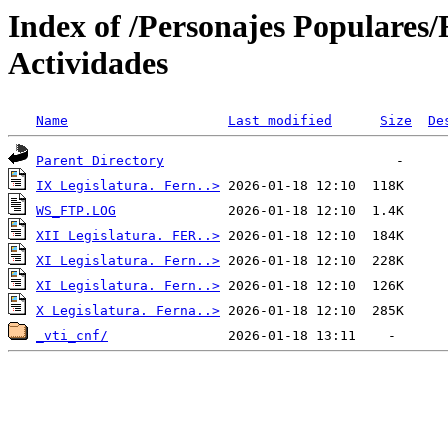
Index of /Personajes Populares/
Actividades
Name
Last modified
Size
De
Parent Directory
IX Legislatura. Fern..>
WS_FTP.LOG
XII Legislatura. FER..>
XI Legislatura. Fern..>
XI Legislatura. Fern..>
X Legislatura. Ferna..>
_vti_cnf/