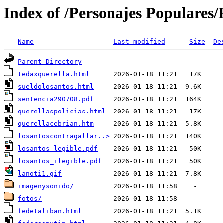
Index of /Personajes Populares
Name
Last modified
Size
De
Parent Directory
tedaxquerella.html
sueldolosantos.html
sentencia290708.pdf
querellaspolicias.html
querellacebrian.htm
losantoscontragallar..>
losantos_legible.pdf
losantos_ilegible.pdf
lanoti1.gif
imagenysonido/
fotos/
fedetaliban.html