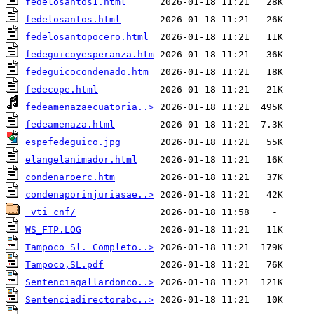
fedelosantos1.html
fedelosantos.html
fedelosantopocero.html
fedeguicoyesperanza.htm
fedeguicocondenado.htm
fedecope.html
fedeamenazaecuatoria..>
fedeamenaza.html
espefedeguico.jpg
elangelanimador.html
condenaroerc.htm
condenaporinjuriasae..>
_vti_cnf/
WS_FTP.LOG
Tampoco Sl. Completo..>
Tampoco,SL.pdf
Sentenciagallardonco..>
Sentenciadirectorabc..>