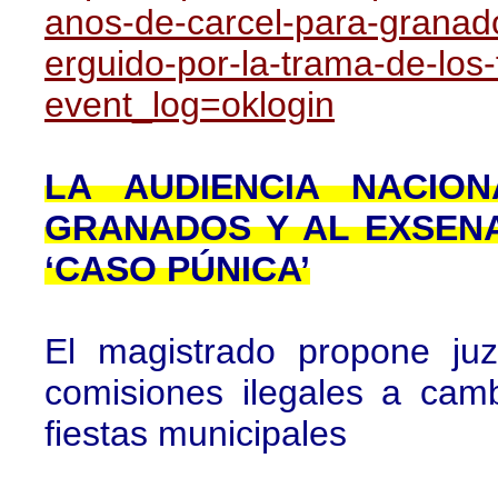
anos-de-carcel-para-granad
erguido-por-la-trama-de-los-
event_log=oklogin
LA AUDIENCIA NACIO
GRANADOS Y AL EXSEN
‘CASO PÚNICA’
El magistrado propone ju
comisiones ilegales a cam
fiestas municipales