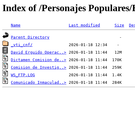
Index of /Personajes Populares
Name
Last modified
Size
De
Parent Directory
_vti_cnf/
David Erguido Operac..>
Dictamen Comision de..>
Comision de Investig..>
WS_FTP.LOG
Comunicado Inmaculad..>