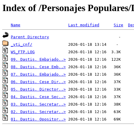
Index of /Personajes Populares
Name
Last modified
Size
De
Parent Directory
_vti_cnf/
WS_FTP.LOG
09. Dastis. Embajado..>
08. Dastis. Cese Emb..>
07. Dastis. Embajado..>
06. Dastis. Cese Dir..>
05. Dastis. Director..>
04. Dastis. Cese Sec..>
03. Dastis. Secretar..>
02. Dastis. Secretar..>
01. Dastis. Opositor..>