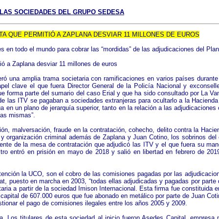
 LAS SOCIEDADES DEL GRUPO SEDESA
TA QUE PERMITIÓ A ZAPLANA DESVIAR 11 MILLONES DE EUROS
es en todo el mundo para cobrar las “mordidas” de las adjudicaciones del Plan
ió a Zaplana desviar 11 millones de euros
eró una amplia trama societaria con ramificaciones en varios países durant
pel clave el que fuera Director General de la Policía Nacional y exconselle
e forma parte del sumario del caso Erial y que ha sido consultado por La Va
de las ITV se pagaban a sociedades extranjeras para ocultarlo a la Hacienda
a en un plano de jerarquía superior, tanto en la relación a las adjudicaciones
 las mismas”.
ión, malversación, fraude en la contratación, cohecho, delito contra la Hacien
 y organización criminal además de Zaplana y Juan Cotino, los sobrinos del 
ente de la mesa de contratación que adjudicó las ITV y el que fuera su man
stro entró en prisión en mayo de 2018 y salió en libertad en febrero de 20
atención la UCO, son el cobro de las comisiones pagadas por las adjudicacion
tat, puesto en marcha en 2003, “todas ellas adjudicadas y pagadas por parte
taria a partir de la sociedad Imison Internacional. Esta firma fue constituid
apital de 607.000 euros que fue abonado en metálico por parte de Juan Cotin
ionar el pago de comisiones ilegales entre los años 2005 y 2009.
. Los titulares de esta sociedad al inicio fueron Asedes Capital, empresa 