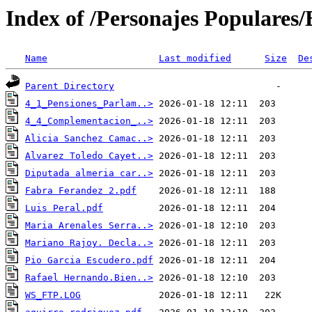
Index of /Personajes Populares/B
Name
Last modified
Size
De
Parent Directory
4_1_Pensiones_Parlam..>
4_4_Complementacion_..>
Alicia Sanchez Camac..>
Alvarez Toledo Cayet..>
Diputada almeria car..>
Fabra Ferandez 2.pdf
Luis Peral.pdf
Maria Arenales Serra..>
Mariano Rajoy. Decla..>
Pio Garcia Escudero.pdf
Rafael Hernando.Bien..>
WS_FTP.LOG