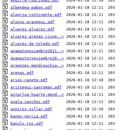
aguirre-rodriguez.pdf
albendea-pabon.pdf
alegria-continente.pdf
alonso-aranegui.pdf
alvarez-alvarez.pdf
alvarez-arenas-cisne..>
alvarez-de-toledo.pdf
anamatonoviembre2011..>
anapastornoviembre20..>
aragones-mendiguchia..>
arenas.pdf
arias-canete.pdf
aristegui-sanroman.pdf
astarloa-huarte-mend..>
ayala-sanchez.pdf
azpiroz-villar.pdf
banez-garcia.pdf
banuls-ros.pdf