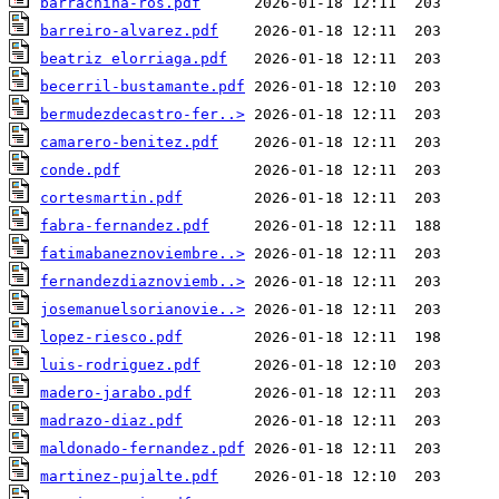
barrachina-ros.pdf
barreiro-alvarez.pdf
beatriz elorriaga.pdf
becerril-bustamante.pdf
bermudezdecastro-fer..>
camarero-benitez.pdf
conde.pdf
cortesmartin.pdf
fabra-fernandez.pdf
fatimabaneznoviembre..>
fernandezdiaznoviemb..>
josemanuelsorianovie..>
lopez-riesco.pdf
luis-rodriguez.pdf
madero-jarabo.pdf
madrazo-diaz.pdf
maldonado-fernandez.pdf
martinez-pujalte.pdf