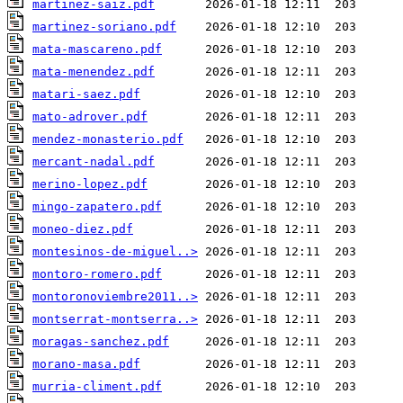
martinez-saiz.pdf
martinez-soriano.pdf
mata-mascareno.pdf
mata-menendez.pdf
matari-saez.pdf
mato-adrover.pdf
mendez-monasterio.pdf
mercant-nadal.pdf
merino-lopez.pdf
mingo-zapatero.pdf
moneo-diez.pdf
montesinos-de-miguel..>
montoro-romero.pdf
montoronoviembre2011..>
montserrat-montserra..>
moragas-sanchez.pdf
morano-masa.pdf
murria-climent.pdf