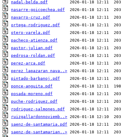
nadal-belda.pdf
nasarre-goicoechea.pdf
navarro-cruz.pdf
ortega-rodriguez.pdf
otero-varela.pdf
pacheco-atienza.pdf
pastor-julian.pdf
pedrosa-roldan.pdf
perez-arca.pdf
perez lapazaran nava..>
pintado-barbanoj.pdf
ponce-anguita.pdf
posada-moreno.pdf
puche-rodriguez.pdf
rodriguez-salmones.pdf
ruizgallardonnoviemb..>
saenz-de-santamaria.pdf
saenz-de-santamarian..>