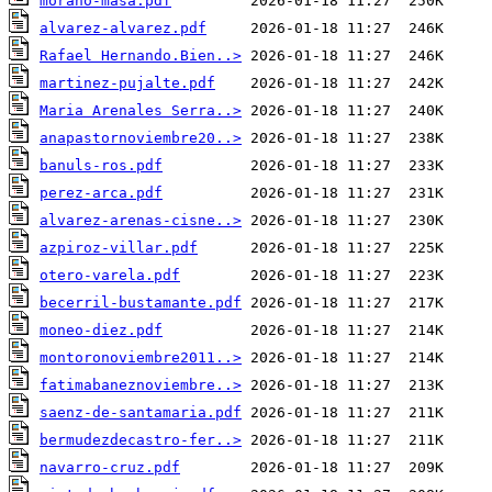
morano-masa.pdf
alvarez-alvarez.pdf
Rafael Hernando.Bien..>
martinez-pujalte.pdf
Maria Arenales Serra..>
anapastornoviembre20..>
banuls-ros.pdf
perez-arca.pdf
alvarez-arenas-cisne..>
azpiroz-villar.pdf
otero-varela.pdf
becerril-bustamante.pdf
moneo-diez.pdf
montoronoviembre2011..>
fatimabaneznoviembre..>
saenz-de-santamaria.pdf
bermudezdecastro-fer..>
navarro-cruz.pdf