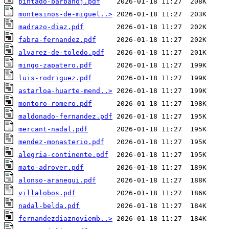
pintado-barbanoj.pdf
montesinos-de-miguel..>
madrazo-diaz.pdf
fabra-fernandez.pdf
alvarez-de-toledo.pdf
mingo-zapatero.pdf
luis-rodriguez.pdf
astarloa-huarte-mend..>
montoro-romero.pdf
maldonado-fernandez.pdf
mercant-nadal.pdf
mendez-monasterio.pdf
alegria-continente.pdf
mato-adrover.pdf
alonso-aranegui.pdf
villalobos.pdf
nadal-belda.pdf
fernandezdiaznoviemb..>