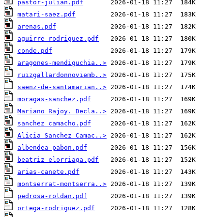
pastor-julian.pdf
matari-saez.pdf
arenas.pdf
aguirre-rodriguez.pdf
conde.pdf
aragones-mendiguchia..>
ruizgallardonnoviemb..>
saenz-de-santamarian..>
moragas-sanchez.pdf
Mariano Rajoy. Decla..>
sanchez camacho.pdf
Alicia Sanchez Camac..>
albendea-pabon.pdf
beatriz elorriaga.pdf
arias-canete.pdf
montserrat-montserra..>
pedrosa-roldan.pdf
ortega-rodriguez.pdf