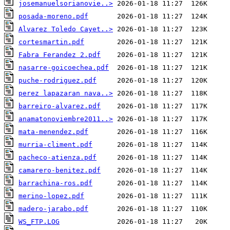
josemanuelsorianovie..>
posada-moreno.pdf
Alvarez Toledo Cayet..>
cortesmartin.pdf
Fabra Ferandez 2.pdf
nasarre-goicoechea.pdf
puche-rodriguez.pdf
perez lapazaran nava..>
barreiro-alvarez.pdf
anamatonoviembre2011..>
mata-menendez.pdf
murria-climent.pdf
pacheco-atienza.pdf
camarero-benitez.pdf
barrachina-ros.pdf
merino-lopez.pdf
madero-jarabo.pdf
WS_FTP.LOG