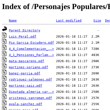
Index of /Personajes Populares/
Name
Last modified
Size
De
Parent Directory
Luis Peral.pdf
Pio Garcia Escudero.pdf
4_4_Complementacion_..>
4_1_Pensiones_Parlam..>
mata-mascareno.pdf
martinez-soriano.pdf
banez-garcia.pdf
rodriguez-salmones.pdf
martinez-saiz.pdf
Diputada almeria car..>
aristegui-sanroman.pdf
ayala-sanchez.pdf