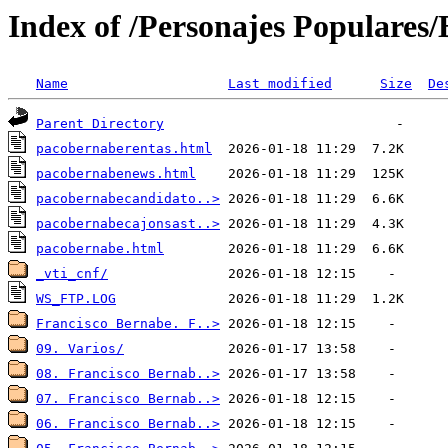
Index of /Personajes Populares/
Name
Last modified
Size
De
Parent Directory
pacobernaberentas.html
pacobernabenews.html
pacobernabecandidato..>
pacobernabecajonsast..>
pacobernabe.html
_vti_cnf/
WS_FTP.LOG
Francisco Bernabe. F..>
09. Varios/
08. Francisco Bernab..>
07. Francisco Bernab..>
06. Francisco Bernab..>