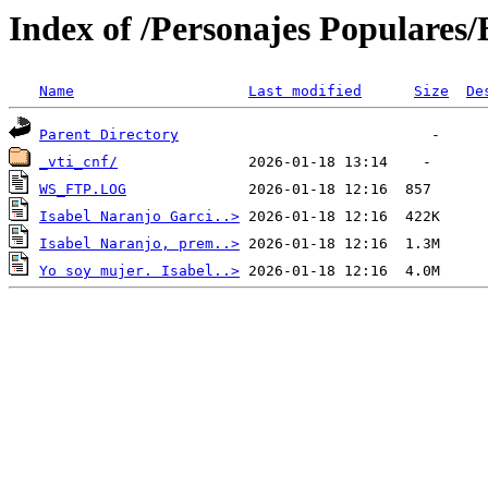
Index of /Personajes Populares
Name
Last modified
Size
De
Parent Directory
_vti_cnf/
WS_FTP.LOG
Isabel Naranjo Garci..>
Isabel Naranjo, prem..>
Yo soy mujer. Isabel..>