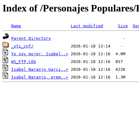
Index of /Personajes Populares
Name
Last modified
Size
De
Parent Directory
_vti_cnf/
Yo soy mujer. Isabel..>
WS_FTP.LOG
Isabel Naranjo Garci..>
Isabel Naranjo, prem..>