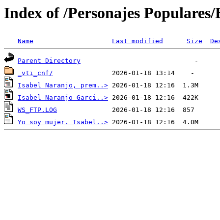
Index of /Personajes Populares
Name
Last modified
Size
De
Parent Directory
_vti_cnf/
Isabel Naranjo, prem..>
Isabel Naranjo Garci..>
WS_FTP.LOG
Yo soy mujer. Isabel..>