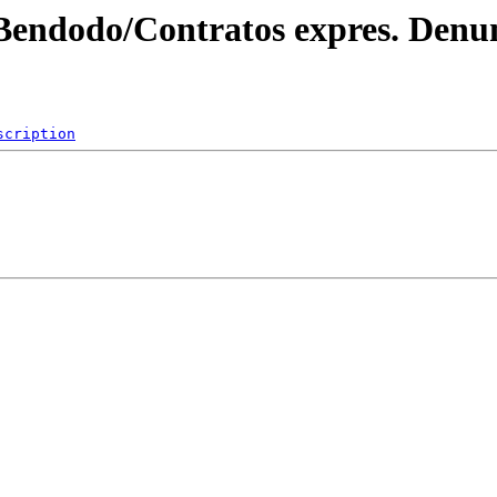
Bendodo/Contratos expres. Denunc
scription