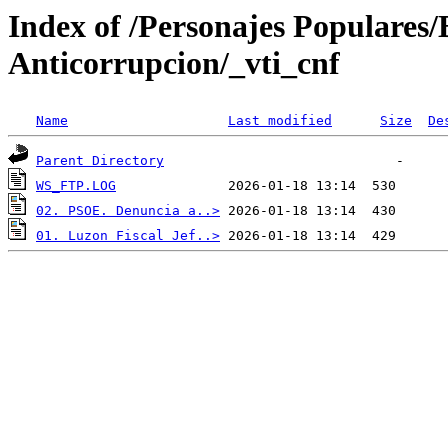
Index of /Personajes Populares/
Anticorrupcion/_vti_cnf
Name
Last modified
Size
De
Parent Directory
WS_FTP.LOG
02. PSOE. Denuncia a..>
01. Luzon Fiscal Jef..>