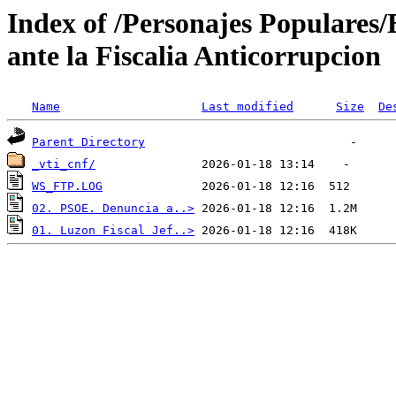
Index of /Personajes Populares
ante la Fiscalia Anticorrupcion
Name
Last modified
Size
De
Parent Directory
_vti_cnf/
WS_FTP.LOG
02. PSOE. Denuncia a..>
01. Luzon Fiscal Jef..>