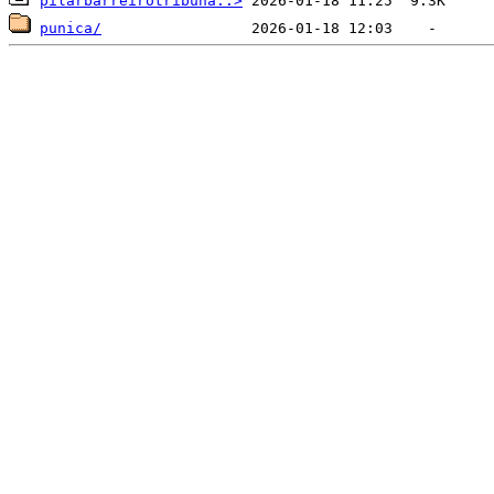
pilarbarreirotribuna..>
punica/