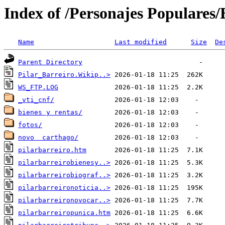
Index of /Personajes Populares/B
Name
Last modified
Size
De
Parent Directory
Pilar_Barreiro.Wikip..>
WS_FTP.LOG
_vti_cnf/
bienes y rentas/
fotos/
novo  carthago/
pilarbarreiro.htm
pilarbarreirobienesy..>
pilarbarreirobiograf..>
pilarbarreironoticia..>
pilarbarreironovocar..>
pilarbarreiropunica.htm