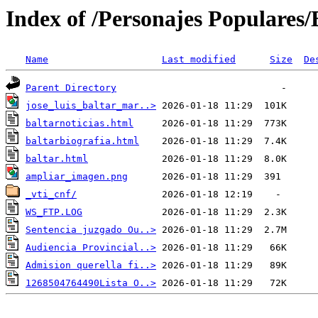
Index of /Personajes Populares/
Name
Last modified
Size
De
Parent Directory
jose_luis_baltar_mar..>
baltarnoticias.html
baltarbiografia.html
baltar.html
ampliar_imagen.png
_vti_cnf/
WS_FTP.LOG
Sentencia juzgado Ou..>
Audiencia Provincial..>
Admision querella fi..>
1268504764490Lista O..>