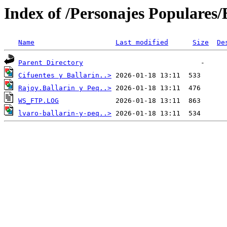
Index of /Personajes Populares/B
Name
Last modified
Size
De
Parent Directory
Cifuentes y Ballarin..>
Rajoy.Ballarin y Peq..>
WS_FTP.LOG
lvaro-ballarin-y-peq..>