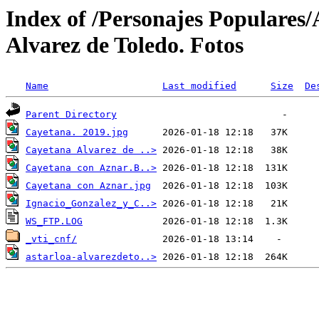
Index of /Personajes Populares
Alvarez de Toledo. Fotos
Name
Last modified
Size
De
Parent Directory
Cayetana. 2019.jpg
Cayetana Alvarez de ..>
Cayetana con Aznar.B..>
Cayetana con Aznar.jpg
Ignacio_Gonzalez_y_C..>
WS_FTP.LOG
_vti_cnf/
astarloa-alvarezdeto..>