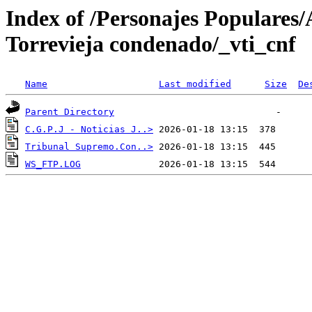
Index of /Personajes Populares/
Torrevieja condenado/_vti_cnf
Name
Last modified
Size
De
Parent Directory
C.G.P.J - Noticias J..>
Tribunal Supremo.Con..>
WS_FTP.LOG