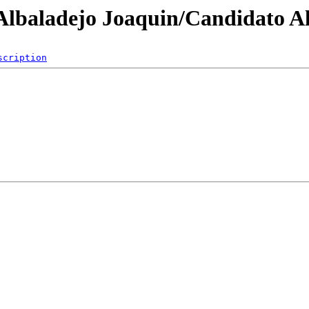
/Albaladejo Joaquin/Candidato Al
scription