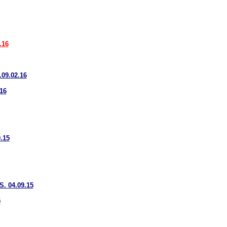
.16
9.02.16
16
.15
 04.09.15
5