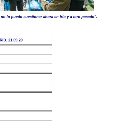
 no lo puedo cuestionar ahora en frío y a toro pasado".
D. 21.09.20