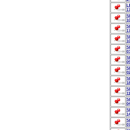
L
17
S
10
S
17
S
10
S
03
S
09
S
02
S
18
S
11
S
04
S
14
S
07