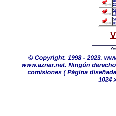
S
23
S
16
S
08
V
©
Copyright. 1998 - 2023. ww
www.aznar.net. Ningún derecho 
comisiones
( Página diseñada
1024 x