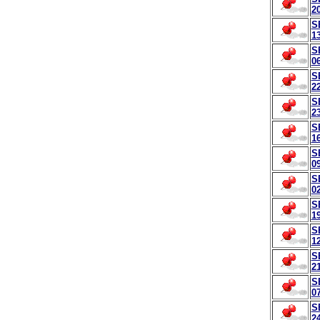
20
S
13
S
06
S
22
S
23
S
16
S
09
S
02
S
19
S
12
S
21
S
07
S
24