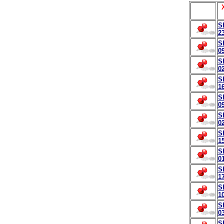
S
23
S
09
S
02
S
16
S
09
S
02
S
15
S
01
S
17
S
10
S
03
S