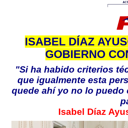
ISABEL DÍAZ AYU
GOBIERNO CON
"Si ha habido criterios té
que igualmente esta pers
quede ahí yo no lo puedo c
p
Isabel Díaz Ayu