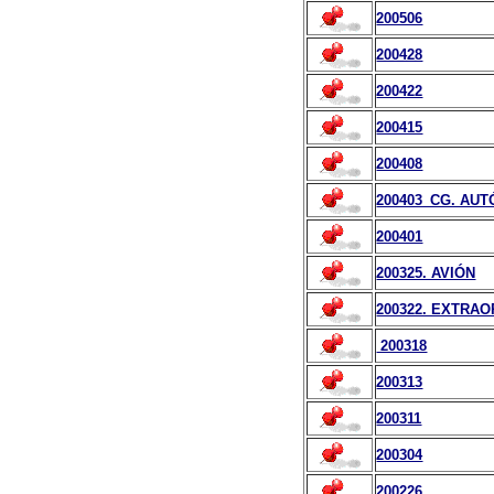
200506
200428
200422
200415
200408
200403_CG. AU
200401
200325. AVIÓN
200322. EXTRAO
200318
200313
200311
200304
200226