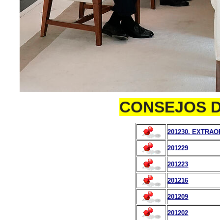
CONSEJOS 
201230. EXTRAO
201229
201223
201216
201209
201202