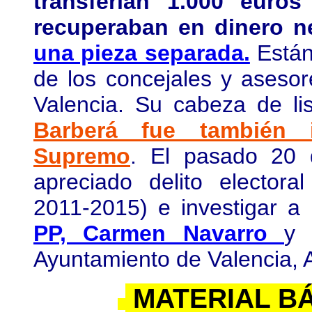
transferían 1.000 euro
recuperaban en dinero n
una pieza separada.
Están
de los concejales y aseso
Valencia. Su cabeza de li
Barberá fue también i
Supremo
. El pasado 20 
apreciado delito electora
2011-2015) e investigar a 
PP, Carmen Navarro
y 
Ayuntamiento de Valencia, 
MATERIAL B