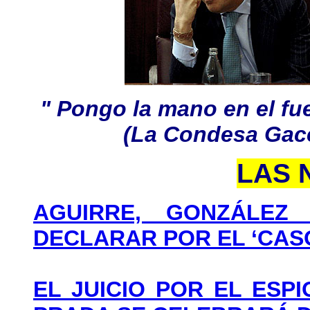
" Pongo la mano en el fu
(La Condesa Gace
LAS 
AGUIRRE, GONZÁLEZ
DECLARAR POR EL ‘CASO
EL JUICIO POR EL ESP