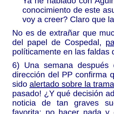
Ya he hablado con Aguir
conocimiento de este asu
voy a creer? Claro que la
No es de extrañar que muc
del papel de Cospedal,
p
políticamente en las faldas 
6) Una semana después d
dirección del PP confirma 
sido
alertado sobre la tram
pasado! ¿Y qué decisión ado
noticia de tan graves s
favorita: no hacer nada y