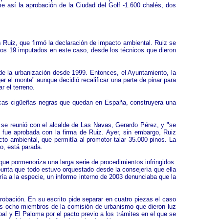
e así la aprobación de la Ciudad del Golf -1.600 chalés, dos
s Ruiz, que firmó la declaración de impacto ambiental. Ruiz se
a los 19 imputados en este caso, desde los técnicos que dieron
s de la urbanización desde 1999. Entonces, el Ayuntamiento, la
r el monte" aunque decidió recalificar una parte de pinar para
r el terreno.
ocas cigüeñas negras que quedan en España, construyera una
 se reunió con el alcalde de Las Navas, Gerardo Pérez, y "se
n fue aprobada con la firma de Ruiz. Ayer, sin embargo, Ruiz
acto ambiental, que permitía al promotor talar 35.000 pinos. La
to, está parada.
 que pormenoriza una larga serie de procedimientos infringidos.
apunta que todo estuvo orquestado desde la consejería que ella
ría a la especie, un informe interno de 2003 denunciaba que la
probación. En su escrito pide separar en cuatro piezas el caso
a los ocho miembros de la comisión de urbanismo que dieron luz
pal y El Paloma por el pacto previo a los trámites en el que se