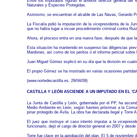
Entre los imputados figuran el anterior director general de
Naturales y Especies Protegidas.
Asimismo, se encuentran el alcalde de Las Navas, Gerardo Pére
La Fiscalía pidió la imputación de la vicepresidenta de la J
que no había lugar a incoar procedimiento criminal contra Rui
Ahora, el proceso entra en una nueva fase, después de que l
Esta situación ha mantenido en suspenso las diligencias previ
Mardones, así como de los peritos o el informe pericial sobre
Juan Miguel Gómez explicó en su día que la división en cuatr
El propio Gómez se ha mostrado en varias ocasiones partidari
(
www.nortedecastilla.es
, 29/04/09)
CASTILLA Y LEÓN ASCIENDE A UN IMPUTADO EN EL '
La Junta de Castilla y León, gobernada por el PP, ha ascend
Medio Ambiente en León, según fuentes próximas a la Comuni
pinar protegido de Ávila. La obra fue declarada ilegal y Torr
El juez que instruye el caso intentó imputar a la vicepresi
funcionario, dejó el cargo de director general en 2007 y des
Torre fue clave en la aprobación del plan. El 5 de noviembre