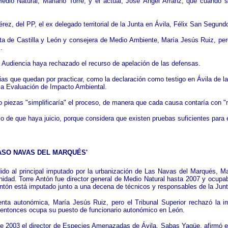
l Medio Natural, Mariano Torre, y el actual, José Ángel Arranz, que cuando
z, del PP, el ex delegado territorial de la Junta en Ávila, Félix San Segundo
unta de Castilla y León y consejera de Medio Ambiente, María Jesús Ruiz, per
z.
a Audiencia haya rechazado el recurso de apelación de las defensas.
as que quedan por practicar, como la declaración como testigo en Ávila de la e
 la Evaluación de Impacto Ambiental.
o piezas "simplificaría" el proceso, de manera que cada causa contaría con 
o de que haya juicio, porque considera que existen pruebas suficientes para
CASO NAVAS DEL MARQUÉS'
ido al principal imputado por la urbanización de Las Navas del Marqués, Mar
dad. Torre Antón fue director general de Medio Natural hasta 2007 y ocupa
e Antón está imputado junto a una decena de técnicos y responsables de la Junt
denta autonómica, María Jesús Ruiz, pero el Tribunal Superior rechazó la 
de entonces ocupa su puesto de funcionario autonómico en León.
 de 2003 el director de Especies Amenazadas de Ávila, Sabas Yagüe, afirmó en