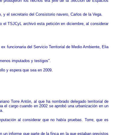
 se produjeron los hechos era jefe de la Sección de Espacios
, y el secretario del Consistorio navero, Carlos de la Vega.
o el TSJCyL archivó esta petición en diciembre, al considerar
x funcionaria del Servicio Territorial de Medio Ambiente, Elia
"menos imputados y testigos".
 ello y espera que sea en 2009.
iano Torre Antón, al que ha nombrado delegado territorial de
ba el cargo cuando en 2002 se aprobó una urbanización en un
a.
imputación al considerar que no había pruebas. Torre, que es
 un informe que parte de la finca en la que estaban previstos