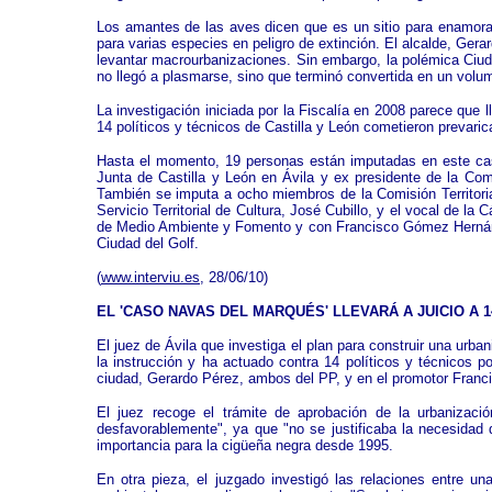
Los amantes de las aves dicen que es un sitio para enamora
para varias especies en peligro de extinción. El alcalde, Gera
levantar macrourbanizaciones. Sin embargo, la polémica Ciudad
no llegó a plasmarse, sino que terminó convertida en un volu
La investigación iniciada por la Fiscalía en 2008 parece que 
14 políticos y técnicos de Castilla y León cometieron prevar
Hasta el momento, 19 personas están imputadas en este caso
Junta de Castilla y León en Ávila y ex presidente de la Comi
También se imputa a ocho miembros de la Comisión Territorial
Servicio Territorial de Cultura, José Cubillo, y el vocal de l
de Medio Ambiente y Fomento y con Francisco Gómez Hernánde
Ciudad del Golf.
(
www.interviu.es
, 28/06/10)
EL 'CASO NAVAS DEL MARQUÉS' LLEVARÁ A JUICIO A 1
El juez de Ávila que investiga el plan para construir una urb
la instrucción y ha actuado contra 14 políticos y técnicos po
ciudad, Gerardo Pérez, ambos del PP, y en el promotor Franc
El juez recoge el trámite de aprobación de la urbanizaci
desfavorablemente", ya que "no se justificaba la necesidad d
importancia para la cigüeña negra desde 1995.
En otra pieza, el juzgado investigó las relaciones entre 