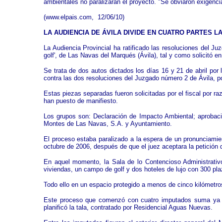
ambientales no paralizaran el proyecto. "Se obviaron exigenci
(
www.elpais.com,
12/06/10)
LA AUDIENCIA DE ÁVILA DIVIDE EN CUATRO PARTES L
La Audiencia Provincial ha ratificado las resoluciones del Ju
golf', de Las Navas del Marqués (Ávila), tal y como solicitó 
Se trata de dos autos dictados los días 16 y 21 de abril por
contra las dos resoluciones del Juzgado número 2 de Ávila, p
Estas piezas separadas fueron solicitadas por el fiscal por r
han puesto de manifiesto.
Los grupos son: Declaración de Impacto Ambiental; aprobació
Montes de Las Navas, S.A. y Ayuntamiento.
El proceso estaba paralizado a la espera de un pronunciamie
octubre de 2006, después de que el juez aceptara la petición 
En aquel momento, la Sala de lo Contencioso Administrativo 
viviendas, un campo de golf y dos hoteles de lujo con 300 pl
Todo ello en un espacio protegido a menos de cinco kilómetros
Este proceso que comenzó con cuatro imputados suma ya diec
planificó la tala, contratado por Residencial Aguas Nuevas.