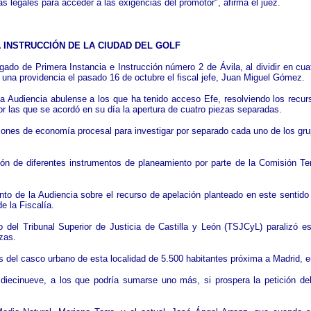
as legales para acceder a las exigencias del promotor", afirma el juez.
A INSTRUCCIÓN DE LA CIUDAD DEL GOLF
zgado de Primera Instancia e Instrucción número 2 de Ávila, al dividir en cua
en una providencia el pasado 16 de octubre el fiscal jefe, Juan Miguel Gómez.
 la Audiencia abulense a los que ha tenido acceso Efe, resolviendo los rec
or las que se acordó en su día la apertura de cuatro piezas separadas.
azones de economía procesal para investigar por separado cada uno de los grup
n de diferentes instrumentos de planeamiento por parte de la Comisión Terri
nto de la Audiencia sobre el recurso de apelación planteado en este sentido
de la Fiscalía.
del Tribunal Superior de Justicia de Castilla y León (TSJCyL) paralizó es
azas.
 del casco urbano de esta localidad de 5.500 habitantes próxima a Madrid, en 
inueve, a los que podría sumarse uno más, si prospera la petición del fi