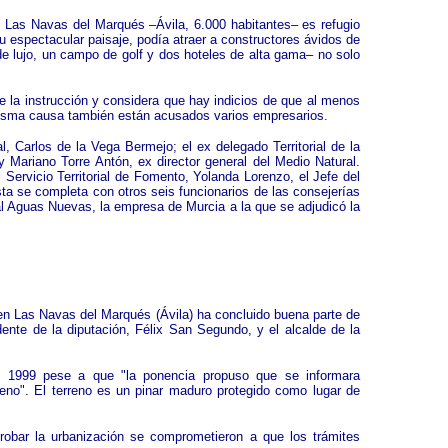
 Las Navas del Marqués –Ávila, 6.000 habitantes– es refugio
su espectacular paisaje, podía atraer a constructores ávidos de
 de lujo, un campo de golf y dos hoteles de alta gama– no solo
de la instrucción y considera que hay indicios de que al menos
la misma causa también están acusados varios empresarios.
Carlos de la Vega Bermejo; el ex delegado Territorial de la
y Mariano Torre Antón, ex director general del Medio Natural.
Servicio Territorial de Fomento, Yolanda Lorenzo, el Jefe del
ista se completa con otros seis funcionarios de las consejerías
 Aguas Nuevas, la empresa de Murcia a la que se adjudicó la
o en Las Navas del Marqués (Ávila) ha concluido buena parte de
idente de la diputación, Félix San Segundo, y el alcalde de la
 en 1999 pese a que "la ponencia propuso que se informara
rreno". El terreno es un pinar maduro protegido como lugar de
robar la urbanización se comprometieron a que los trámites