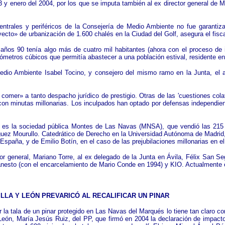
 y enero del 2004, por los que se imputa también al ex director general de 
centrales y periféricos de la Consejería de Medio Ambiente no fue garantiza
oyecto» de urbanización de 1.600 chalés en la Ciudad del Golf, asegura el fisc
 años 90 tenía algo más de cuatro mil habitantes (ahora con el proceso de 
metros cúbicos que permitía abastecer a una población estival, residente e
Medio Ambiente Isabel Tocino, y consejero del mismo ramo en la Junta, el
er» a tanto despacho jurídico de prestigio. Otras de las 'cuestiones colater
con minutas millonarias. Los inculpados han optado por defensas independie
, es la sociedad pública Montes de Las Navas (MNSA), que vendió las 215 h
uez Mourullo. Catedrático de Derecho en la Universidad Autónoma de Madrid,
spaña, y de Emilio Botín, en el caso de las prejubilaciones millonarias en 
or general, Mariano Torre, al ex delegado de la Junta en Ávila, Félix San S
Banesto (con el encarcelamiento de Mario Conde en 1994) y KIO. Actualmente e
LLA Y LEÓN PREVARICÓ AL RECALIFICAR UN PINAR
 la tala de un pinar protegido en Las Navas del Marqués lo tiene tan claro co
y León, María Jesús Ruiz, del PP, que firmó en 2004 la declaración de impact