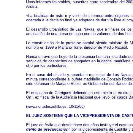
Unos informes favorables, suscritos entre septiembre del 2003
Arranz.
«La finalidad de este ir y venir de informes entre órganos 
coartada a la decisión final ya adoptada de dar vía libre al pr
El desarrollo urbanístico de Las Navas, que a finales de los
ampliación de una presa de agua con un volumen de dos hectó
La construcción de la presa se aprobó siendo ministra de 
nombró en 1999 a Mariano Torre, director de Medio Natural.
Nunca un ave que huye de la presencia humana «ha dado de com
servicios de despachos de abogados en la capital madrileña 
otro por los particulares.
En el caso del alcalde y secretario municipal de Las Navas
minuta correspondiente al bufete madrileño de Gonzalo Rodríg
sido defensor de Mariano Rubio, ex Gobernador del Banco de E
El despacho de Garrigues defiende en este pleito al ex direct
Ortí, ex fiscal de la Audiencia Nacional que llevó los casos 
(
www.nortedecastilla.es
, 10/11/08)
EL JUEZ SOSTIENE QUE LA VICEPRESIDENTA DE CASTI
El juez de Ávila que desde hace dos años instruye el caso por
delito de prevaricación"
por la vicepresidenta de Castilla 