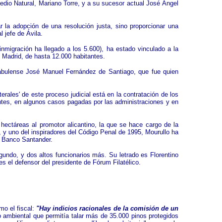
Medio Natural, Mariano Torre, y a su sucesor actual José Ángel
r la adopción de una resolución justa, sino proporcionar una
al jefe de Ávila.
inmigración ha llegado a los 5.600), ha estado vinculado a la
n Madrid, de hasta 12.000 habitantes.
 abulense José Manuel Fernández de Santiago, que fue quien
ales' de este proceso judicial está en la contratación de los
ntes, en algunos casos pagadas por las administraciones y en
ectáreas al promotor alicantino, la que se hace cargo de la
 y uno del inspiradores del Código Penal de 1995, Mourullo ha
el Banco Santander.
egundo, y dos altos funcionarios más. Su letrado es Florentino
s el defensor del presidente de Fórum Filatélico.
mo el fiscal:
"Hay indicios racionales de la comisión de un
o ambiental que permitía talar más de 35.000 pinos protegidos