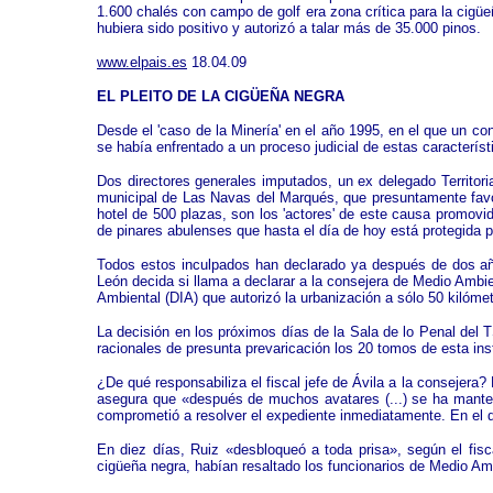
1.600 chalés con campo de golf era zona crítica para la cigüeñ
hubiera sido positivo y autorizó a talar más de 35.000 pinos.
www.elpais.es
18.04.09
EL PLEITO DE LA CIGÜEÑA NEGRA
Desde el 'caso de la Minería' en el año 1995, en el que un c
se había enfrentado a un proceso judicial de estas caracterís
Dos directores generales imputados, un ex delegado Territoria
municipal de Las Navas del Marqués, que presuntamente favor
hotel de 500 plazas, son los 'actores' de este causa promovid
de pinares abulenses que hasta el día de hoy está protegida 
Todos estos inculpados han declarado ya después de dos años
León decida si llama a declarar a la consejera de Medio Ambie
Ambiental (DIA) que autorizó la urbanización a sólo 50 kilóm
La decisión en los próximos días de la Sala de lo Penal del 
racionales de presunta prevaricación los 20 tomos de esta inst
¿De qué responsabiliza el fiscal jefe de Ávila a la consejera
asegura que «después de muchos avatares (...) se ha manten
comprometió a resolver el expediente inmediatamente. En el dí
En diez días, Ruiz «desbloqueó a toda prisa», según el fisc
cigüeña negra, habían resaltado los funcionarios de Medio Am