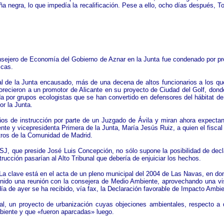
a negra, lo que impedía la recalificación. Pese a ello, ocho días después, To
onsejero de Economía del Gobierno de Aznar en la Junta fue condenado por pre
ticas.
l de la Junta encausado, más de una decena de altos funcionarios a los que e
ecieron a un promotor de Alicante en su proyecto de Ciudad del Golf, donde
a por grupos ecologistas que se han convertido en defensores del hábitat de
por la Junta.
 de instrucción por parte de un Juzgado de Ávila y miran ahora expectante
nte y vicepresidenta Primera de la Junta, María Jesús Ruiz, a quien el fiscal
etros de la Comunidad de Madrid.
TSJ, que preside José Luis Concepción, no sólo supone la posibilidad de decl
rucción pasarían al Alto Tribunal que debería de enjuiciar los hechos.
? La clave está en el acta de un pleno municipal del 2004 de Las Navas, en d
ido una reunión con la consejera de Medio Ambiente, aprovechando una visit
a de ayer se ha recibido, vía fax, la Declaración favorable de Impacto Ambie
al, un proyecto de urbanización cuyas objeciones ambientales, respecto a q
biente y que «fueron aparcadas» luego.