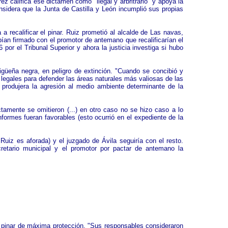
 califica ese dictamen como "ilegal y arbritrario" y apoya la
onsidera que la Junta de Castilla y León incumplió sus propias
a recalificar el pinar. Ruiz prometió al alcalde de Las navas,
bían firmado con el promotor de antemano que recalificarían el
 por el Tribunal Superior y ahora la justicia investiga si hubo
cigüeña negra, en peligro de extinción. "Cuando se concibió y
s legales para defender las áreas naturales más valiosas de las
 produjera la agresión al medio ambiente determinante de la
tamente se omitieron (...) en otro caso no se hizo caso a lo
formes fueran favorables (esto ocurrió en el expediente de la
 Ruiz es aforada) y el juzgado de Ávila seguiría con el resto.
cretario municipal y el promotor por pactar de antemano la
n pinar de máxima protección. "Sus responsables consideraron