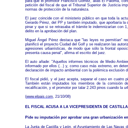
para que el promotor Francisco Gómez, alias El Paloma, const
petición del fiscal de que el Tribunal Superior de Justicia i
normas de protección de la naturaleza.
El juez coincide con el ministerio público en que toda la act
Gerardo Pérez, del PP y también imputado, que aporbaría la de
pinar y que si se retrasaba el trámite le indemnizarían con 1,
delito en la aprobación del plan.
Miguel Ángel Pérez destaca que "las leyes no permitían" reca
planificó el proyecto Ciudad del Golf y se realizaron las auto
agresiones urbanísticas, de modo que sólo la frontal oposi
presenta causa penal", afirma el escrito del juez.
El auto añade: "Aquellos informes técnicos de Medio Ambient
informado por ellos (...) y, como caso más extremo, en deter
declaración de impacto ambiental con la polémica exclusión de
El fiscal pidió, y el juez acepta, separar el caso en cuatro 
También están imputados los miembros de la comisión de ur
recalificación, y el promotor por talar 2.243 pinos cuando la 
(
www.elpais.com
, 21/10/08)
EL FISCAL ACUSA A LA VICEPRESIDENTA DE CASTILL
Pide su imputación por aprobar una gran urbanización en
La Junta de Castilla y León, el Ayuntamiento de Las Navas d