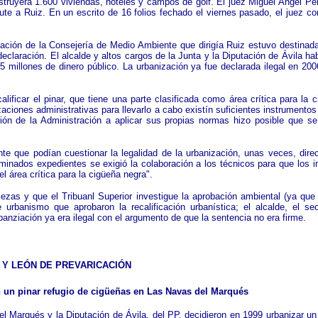
ruyera 1.600 viviendas, hoteles y campos de golf. El juez Miguel Ángel Pérez
mpute a Ruiz. En un escrito de 16 folios fechado el viernes pasado, el juez c
uación de la Consejería de Medio Ambiente que dirigía Ruiz estuvo destinada 
claración. El alcalde y altos cargos de la Junta y la Diputación de Ávila ha
5 millones de dinero público. La urbanización ya fue declarada ilegal en 2006
lificar el pinar, que tiene una parte clasificada como área crítica para la 
rizaciones administrativas para llevarlo a cabo existín suficientes instrumento
ción de la Administración a aplicar sus propias normas hizo posible que se
e que podían cuestionar la legalidad de la urbanización, unas veces, direc
minados expedientes se exigió la colaboración a los técnicos para que los in
l área crítica para la cigüeña negra".
piezas y que el Tribuanl Superior investigue la aprobación ambiental (ya que
banismo que aprobaron la recalificación urbanística; el alcalde, el se
urbanziación ya era ilegal con el argumento de que la sentencia no era firme.
A Y LEÓN DE PREVARICACIÓN
 un pinar refugio de cigüeñas en Las Navas del Marqués
el Marqués y la Diputación de Ávila, del PP, decidieron en 1999 urbanizar u