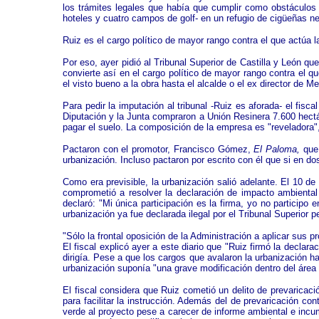
los trámites legales que había que cumplir como obstáculos 
hoteles y cuatro campos de golf- en un refugio de cigüeñas n
Ruiz es el cargo político de mayor rango contra el que actúa la
Por eso, ayer pidió al Tribunal Superior de Castilla y León q
convierte así en el cargo político de mayor rango contra el q
el visto bueno a la obra hasta el alcalde o el ex director de M
Para pedir la imputación al tribunal -Ruiz es aforada- el fis
Diputación y la Junta compraron a Unión Resinera 7.600 hectár
pagar el suelo. La composición de la empresa es "reveladora",
Pactaron con el promotor, Francisco Gómez,
El Paloma,
que 
urbanización. Incluso pactaron por escrito con él que si en do
Como era previsible, la urbanización salió adelante. El 10 
comprometió a resolver la declaración de impacto ambiental 
declaró: "Mi única participación es la firma, yo no participo 
urbanización ya fue declarada ilegal por el Tribunal Superior p
"Sólo la frontal oposición de la Administración a aplicar sus 
El fiscal explicó ayer a este diario que "Ruiz firmó la decla
dirigía. Pese a que los cargos que avalaron la urbanización h
urbanización suponía "una grave modificación dentro del área 
El fiscal considera que Ruiz cometió un delito de prevaricaci
para facilitar la instrucción. Además del de prevaricación co
verde al proyecto pese a carecer de informe ambiental e incump