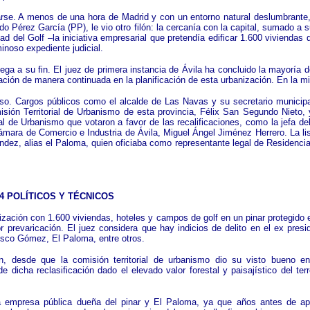
rse. A menos de una hora de Madrid y con un entorno natural deslumbrante,
rdo Pérez García (PP), le vio otro filón: la cercanía con la capital, sumado a 
 del Golf –la iniciativa empresarial que pretendía edificar 1.600 viviendas
minoso expediente judicial.
llega a su fin. El juez de primera instancia de Ávila ha concluido la mayoría 
icación de manera continuada en la planificación de esta urbanización. En 
. Cargos públicos como el alcalde de Las Navas y su secretario municipal, 
sión Territorial de Urbanismo de esta provincia, Félix San Segundo Nieto, 
 de Urbanismo que votaron a favor de las recalificaciones, como la jefa del 
a Cámara de Comercio e Industria de Ávila, Miguel Ángel Jiménez Herrero. La l
z, alias el Paloma, quien oficiaba como representante legal de Residencial
4 POLÍTICOS Y TÉCNICOS
anización con 1.600 viviendas, hoteles y campos de golf en un pinar protegid
r prevaricación. El juez considera que hay indicios de delito en el ex pres
isco Gómez, El Paloma, entre otros.
ón, desde que la comisión territorial de urbanismo dio su visto bueno
e dicha reclasificación dado el elevado valor forestal y paisajístico del te
una empresa pública dueña del pinar y El Paloma, ya que años antes de ap