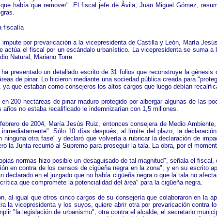
que había que remover". El fiscal jefe de Ávila, Juan Miguel Gómez, resum
egras.
 fiscalía
ue impute por prevaricación a la vicepresidenta de Castilla y León, María Jesú
ue actúa el fiscal por un escándalo urbanístico. La vicepresidenta se suma 
edio Natural, Mariano Torre.
cal ha presentado un detallado escrito de 31 folios que reconstruye la génesi
eas de pinar. Lo hicieron mediante una sociedad pública creada para "protege
 ya que estaban como consejeros los altos cargos que luego debían recalifica
en 200 hectáreas de pinar maduro protegido por albergar algunas de las p
s años no estaba recalificado le indemnizarían con 1,5 millones.
de febrero de 2004, María Jesús Ruiz, entonces consejera de Medio Ambiente,
inmediatamente". Sólo 10 días después, al límite del plazo, la declaració
en ninguna otra fase" y declaró que volvería a rubricar la declaración de imp
ero la Junta recurrió al Supremo para proseguir la tala. La obra, por el momen
propias normas hizo posible un desaguisado de tal magnitud", señala el fiscal,
ración en contra de los censos de cigüeña negra en la zona", y en su escrito 
an declarado en el juzgado que no había cigüeña negra o que la tala no afecta
crítica que compromete la potencialidad del área" para la cigüeña negra.
ón, al igual que otros cinco cargos de su consejería que colaboraron en la a
ntra la vicepresidenta y los suyos, quiere abrir otra por prevaricación contr
lir "la legislación de urbanismo"; otra contra el alcalde, el secretario munici