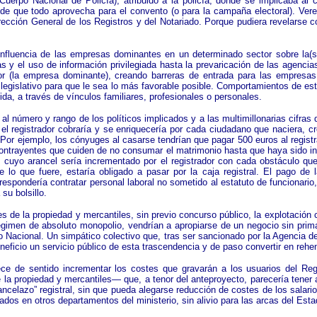
uerpo Nacional de Policía), atribuido a la policía, donde se implicaba al
 de que todo aprovecha para el convento (o para la campaña electoral). Vere
irección General de los Registros y del Notariado. Porque pudiera revelarse
a influencia de las empresas dominantes en un determinado sector sobre la(
s y el uso de información privilegiada hasta la prevaricación de las agenci
or (la empresa dominante), creando barreras de entrada para las empresas 
 legislativo para que le sea lo más favorable posible. Comportamientos de es
da, a través de vínculos familiares, profesionales o personales.
l número y rango de los políticos implicados y a las multimillonarias cifras 
 el registrador cobraría y se enriquecería por cada ciudadano que naciera, cre
a. Por ejemplo, los cónyuges al casarse tendrían que pagar 500 euros al reg
los contrayentes que cuiden de no consumar el matrimonio hasta que haya sido
n, cuyo arancel sería incrementado por el registrador con cada obstáculo q
 lo que fuere, estaría obligado a pasar por la caja registral. El pago de 
orrespondería contratar personal laboral no sometido al estatuto de funcionario
su bolsillo.
s de la propiedad y mercantiles, sin previo concurso público, la explotación 
gimen de absoluto monopolio, vendrían a apropiarse de un negocio sin prim
Nacional. Un simpático colectivo que, tras ser sancionado por la Agencia de
eficio un servicio público de esta trascendencia y de paso convertir en rehe
e de sentido incrementar los costes que gravarán a los usuarios del Regist
 la propiedad y mercantiles— que, a tenor del anteproyecto, parecería tener 
ancelazo” registral, sin que pueda alegarse reducción de costes de los salari
ados en otros departamentos del ministerio, sin alivio para las arcas del Esta