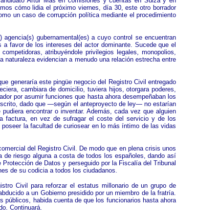
 candidato Artur Mas en comisiones y cuentas en Suiza y en
mos cómo lidia el próximo viernes, día 30, este otro borrador
 como un caso de corrupción política mediante el procedimiento
s) agencia(s) gubernamental(es) a cuyo control se encuentran
as a favor de los intereses del actor dominante. Sucede que el
competidoras, atribuyéndole privilegios legales, monopolios,
ta naturaleza evidencian a menudo una relación estrecha entre
que generaría este pingüe negocio del Registro Civil entregado
ciera, cambiara de domicilio, tuviera hijos, otorgara poderes,
istrador por asumir funciones que hasta ahora desempeñaban los
 inscrito, dado que —según el anteproyecto de ley— no estarían
ue pudiera encontrar o inventar. Además, cada vez que alguien
la factura, en vez de sufragar el coste del servicio y de los
, poseer la facultad de curiosear en lo más íntimo de las vidas
comercial del Registro Civil. De modo que en plena crisis unos
a de riesgo alguna a costa de todos los españoles, dando así
 Protección de Datos y perseguido por la Fiscalía del Tribunal
nes de su codicia a todos los ciudadanos.
ro Civil para reforzar el estatus millonario de un grupo de
abducido a un Gobierno presidido por un miembro de la fratría.
os públicos, habida cuenta de que los funcionarios hasta ahora
do. Continuará.