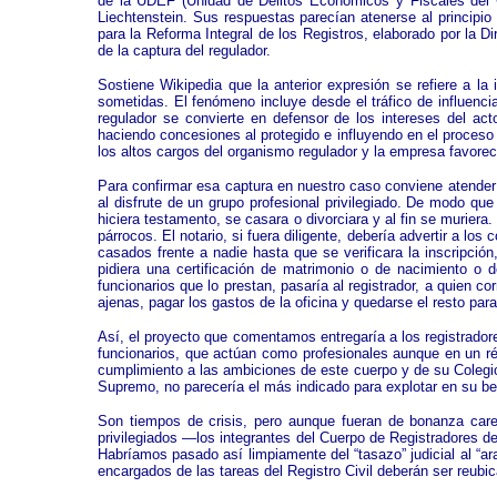
de la UDEF (Unidad de Delitos Económicos y Fiscales del C
Liechtenstein. Sus respuestas parecían atenerse al principio
para la Reforma Integral de los Registros, elaborado por la D
de la captura del regulador.
Sostiene Wikipedia que la anterior expresión se refiere a l
sometidas. El fenómeno incluye desde el tráfico de influencia
regulador se convierte en defensor de los intereses del act
haciendo concesiones al protegido e influyendo en el proceso
los altos cargos del organismo regulador y la empresa favoreci
Para confirmar esa captura en nuestro caso conviene atender a
al disfrute de un grupo profesional privilegiado. De modo que
hiciera testamento, se casara o divorciara y al fin se murier
párrocos. El notario, si fuera diligente, debería advertir a 
casados frente a nadie hasta que se verificara la inscripció
pidiera una certificación de matrimonio o de nacimiento o de
funcionarios que lo prestan, pasaría al registrador, a quien c
ajenas, pagar los gastos de la oficina y quedarse el resto para 
Así, el proyecto que comentamos entregaría a los registradore
funcionarios, que actúan como profesionales aunque en un ré
cumplimiento a las ambiciones de este cuerpo y de su Colegio 
Supremo, no parecería el más indicado para explotar en su ben
Son tiempos de crisis, pero aunque fueran de bonanza carec
privilegiados —los integrantes del Cuerpo de Registradores de
Habríamos pasado así limpiamente del “tasazo” judicial al “ar
encargados de las tareas del Registro Civil deberán ser reubic