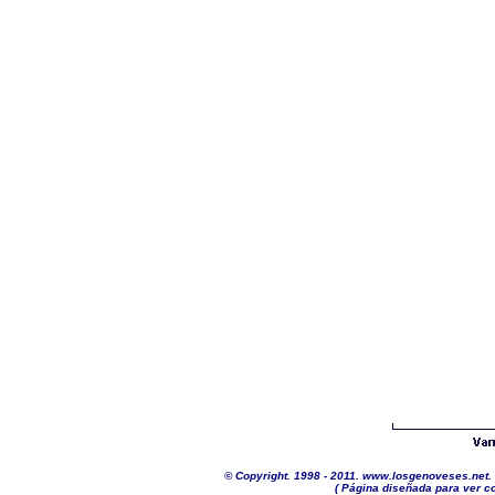
©
Copyright. 1998 - 2011. www.losgenoveses.net. 
( Página diseñada para ver co