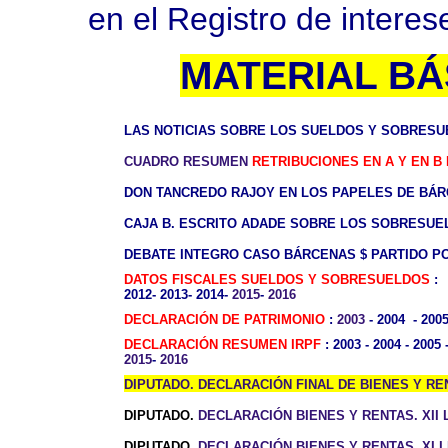
en el Registro de intere
MATERIAL BÁ
LAS NOTICIAS SOBRE LOS SUELDOS Y SOBRES
CUADRO RESUMEN
RETRIBUCIONES EN A Y EN B 
DON TANCREDO RAJOY EN LOS PAPELES DE BÁRC
CAJA B. ESCRITO ADADE SOBRE LOS SOBRESUELD
DEBATE INTEGRO CASO BÁRCENAS $ PARTIDO PO
DATOS FISCALES SUELDOS Y SOBRESUELDOS
2012
-
2013
-
2014
-
2015
-
2016
DECLARACIÓN DE PATRIMONIO
:
2003
-
2004
-
200
DECLARACIÓN RESUMEN IRPF
:
2003
-
2004
-
2005
2015
-
2016
DIPUTADO. DECLARACIÓN FINAL DE BIENES Y REN
DIPUTADO.
DECLARACIÓN BIENES Y RENTAS. XII L
DIPUTADO.
DECLARACIÓN BIENES Y RENTAS. XI LE