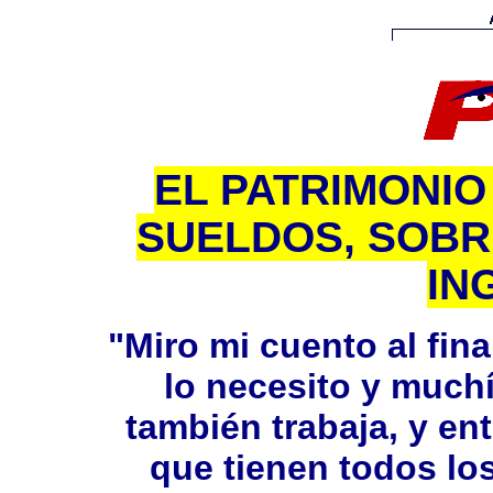
EL PATRIMONIO
SUELDOS, SOB
IN
"Miro mi cuento al fin
lo necesito y much
también trabaja, y e
que tienen todos lo